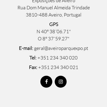
Exposições de Aveiro
Rua Dom Manuel Almeida Trindade
3810-488 Aveiro, Portugal
GPS
N 40º 38´06.71"
O 8º 37´59.27"
E-mail:
geral@aveiroparquexpo.pt
Tel:
+351 234 340 020
Fax:
+351 234 340 021